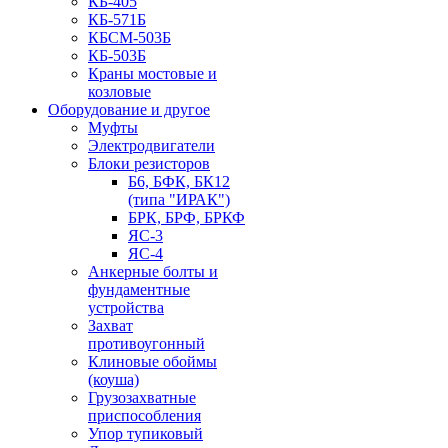
КБ-405
КБ-571Б
КБСМ-503Б
КБ-503Б
Краны мостовые и
козловые
Оборудование и другое
Муфты
Электродвигатели
Блоки резисторов
Б6, БФК, БК12
(типа "ИРАК")
БРК, БРФ, БРКФ
ЯС-3
ЯС-4
Анкерные болты и
фундаментные
устройства
Захват
противоугонный
Клиновые обоймы
(коуша)
Грузозахватные
приспособления
Упор тупиковый